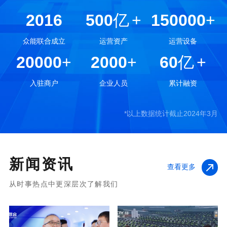
2016
500
亿
+
150000
+
众能联合成立
运营资产
运营设备
20000
+
2000
+
60
亿
+
入驻商户
企业人员
累计融资
*以上数据统计截止2024年3月
新闻资讯
查看更多
从时事热点中更深层次了解我们