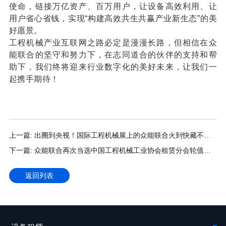
使命，链接万亿资产、百万用户，让设备高效利用、让
用户省心省钱，实现“构建高效共生共赢产业新生态”的美
好愿景。
工程机械产业互联网之路必定是漫漫长路，但相信在众
能联合的坚守和努力下，在志同道合的伙伴的支持和帮
助下，我们终将迎来行业数字化的美好未来，让我们一
起携手期待！
上一篇: 出圈到央视！国际工程机械展上的众能联合火到快藏不住
啦
下一篇: 众能联合再次当选中国工程机械工业协会租赁分会轮值会
长单位
返回列表