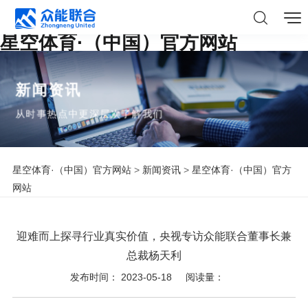
星空体育·（中国）官方网站
新闻资讯
从时事热点中更深层次了解我们
星空体育·（中国）官方网站
>
新闻资讯
>
星空体育·（中国）官方
网站
迎难而上探寻行业真实价值，央视专访众能联合董事长兼
总裁杨天利
发布时间： 2023-05-18
阅读量：