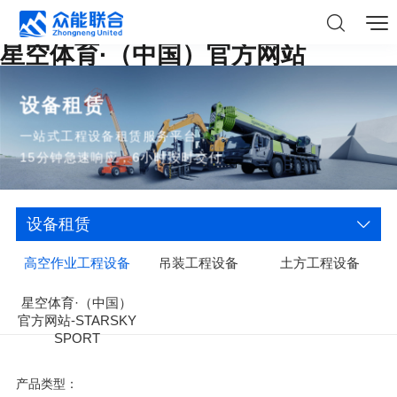
星空体育·（中国）官方网站
设备租赁
一站式工程设备租赁服务平台，
15分钟急速响应，6小时按时交付
设备租赁
高空作业工程设备
吊装工程设备
土方工程设备
星空体育·（中国）
官方网站-STARSKY
SPORT
产品类型：