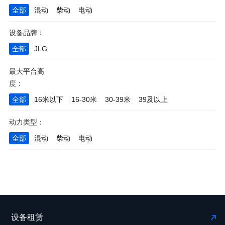
全部
混动
柴动
电动
设备品牌：
全部
JLG
最大平台高
度：
全部
16米以下
16-30米
30-39米
39及以上
动力类型：
全部
混动
柴动
电动
设备租赁